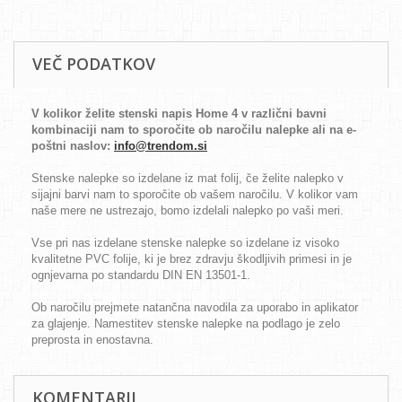
VEČ PODATKOV
V kolikor želite stenski napis Home 4 v različni bavni
kombinaciji nam to sporočite ob naročilu nalepke ali na e-
poštni naslov:
info@trendom.si
Stenske nalepke so izdelane iz mat folij, če želite nalepko v
sijajni barvi nam to sporočite ob vašem naročilu. V kolikor vam
naše mere ne ustrezajo, bomo izdelali nalepko po vaši meri.
Vse pri nas izdelane stenske nalepke so izdelane iz visoko
kvalitetne PVC folije, ki je brez zdravju škodljivih primesi in je
ognjevarna po standardu DIN EN 13501-1.
Ob naročilu prejmete natančna navodila za uporabo in aplikator
za glajenje. Namestitev stenske nalepke na podlago je zelo
preprosta in enostavna.
KOMENTARJI