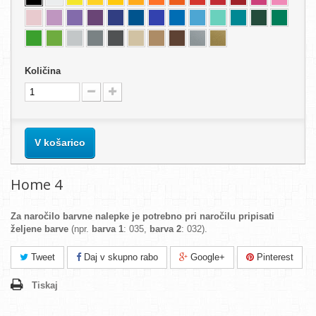
Količina
V košarico
Home 4
Za naročilo barvne nalepke je potrebno pri naročilu pripisati
željene barve
(npr.
barva 1
: 035,
barva 2
: 032).
Tweet
Daj v skupno rabo
Google+
Pinterest
Tiskaj