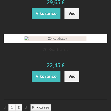
29,65 €
V košarico
Več
20 Kvadratov
22,45 €
V košarico
Več
1
2
Prikaži vse