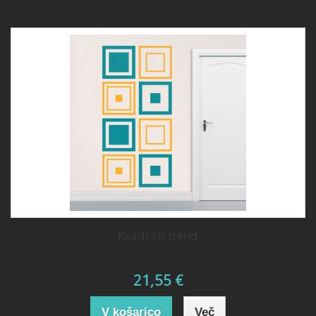
Kvadrati trend
21,55 €
V košarico
Več