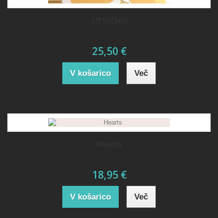
20 Srčkov
25,50 €
V košarico
Več
Hearts
18,95 €
V košarico
Več