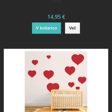
Srčki
14,95 €
V košarico
Več