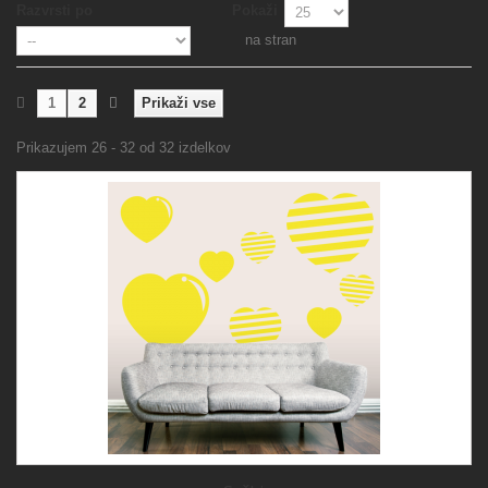
Razvrsti po
Pokaži
na stran
1
2
Prikaži vse
Prikazujem 26 - 32 od 32 izdelkov