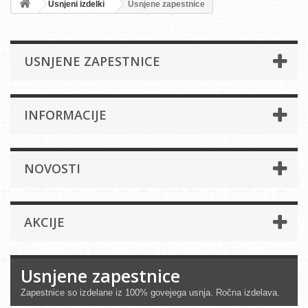
Usnjeni izdelki
Usnjene zapestnice
USNJENE ZAPESTNICE
INFORMACIJE
NOVOSTI
AKCIJE
Usnjene zapestnice
Zapestnice so izdelane iz 100% govejega usnja. Ročna izdelava.