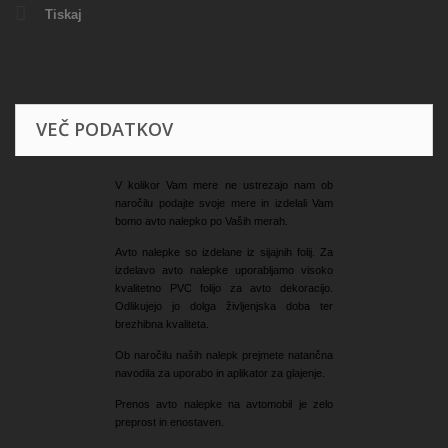
Tiskaj
VEČ PODATKOV
V kolikor Vam mere ne ustrezajo nam ob
naročilu podajte svoje mere in izdelali Vam
bomo avto nalepko po Vaših merah.
Avto nalepke so izdelane iz sijajnih folij. Za
izdelavo avto nalepke uporabljamo visoko
kvalitetno PVC folijo za avto dekoracijo.
Odlikujejo jo dolga življenjska doba ter
brezhibna kvaliteta.
Ob naročilu naših nalepk prejmete natančna
navodila za uporabo in aplikator za glajenje.
Prenos avto nalepke na avtomobil je zelo
preprost in enostaven.