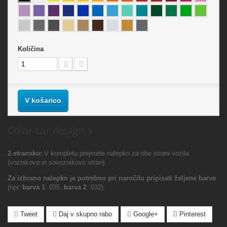
Količina
V košarico
Color car design 1
2-stransko:
V kompletu prejmete nalepko za obe strani vozila
(voznikovo in sovoznikovo stran).
Za izbrano nalepko je potrebno pri naročilu pripisati željene barve
(npr.
barva 1
: 035,
barva 2
: 032).
Tweet
Daj v skupno rabo
Google+
Pinterest