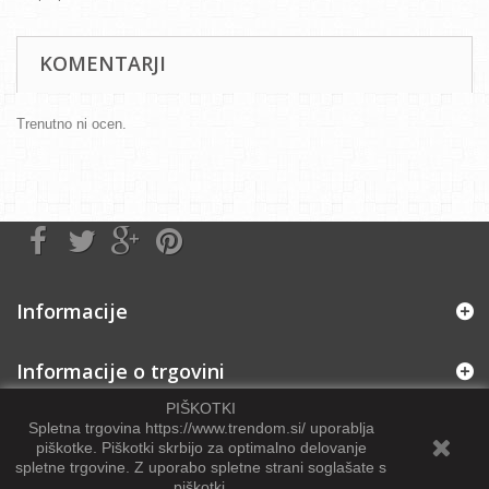
KOMENTARJI
Trenutno ni ocen.
Informacije
Informacije o trgovini
PIŠKOTKI
Spletna trgovina https://www.trendom.si/ uporablja
piškotke. Piškotki skrbijo za optimalno delovanje
spletne trgovine
.
Z uporabo spletne strani soglašate s
piškotki.