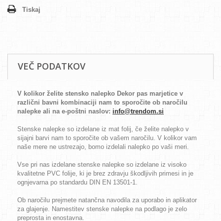
Tiskaj
VEČ PODATKOV
V kolikor želite stensko nalepko Dekor pas marjetice v
različni bavni kombinaciji nam to sporočite ob naročilu
nalepke ali na e-poštni naslov:
info@trendom.si
Stenske nalepke so izdelane iz mat folij, če želite nalepko v
sijajni barvi nam to sporočite ob vašem naročilu. V kolikor vam
naše mere ne ustrezajo, bomo izdelali nalepko po vaši meri.
Vse pri nas izdelane stenske nalepke so izdelane iz visoko
kvalitetne PVC folije, ki je brez zdravju škodljivih primesi in je
ognjevarna po standardu DIN EN 13501-1.
Ob naročilu prejmete natančna navodila za uporabo in aplikator
za glajenje. Namestitev stenske nalepke na podlago je zelo
preprosta in enostavna.