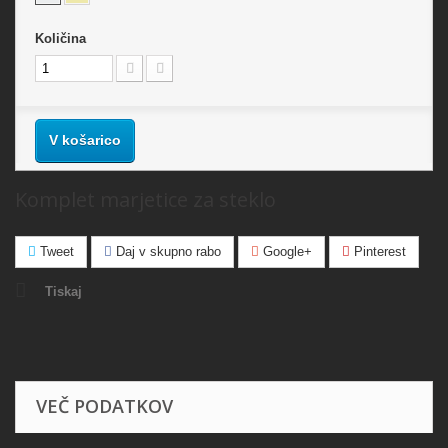
Količina
V košarico
Komplet marjetice za steklo
Tweet
Daj v skupno rabo
Google+
Pinterest
Tiskaj
VEČ PODATKOV