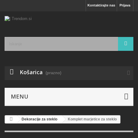
Kontaktirajte nas
Prijava
Košarica
(prazno)
MENU
Dekoracije za steklo
Komplet marjetice za steklo