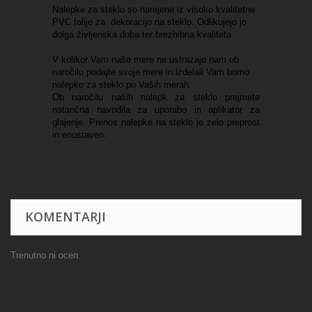
Nalepke za steklo so narejene iz visoko kvalitetne
PVC folije za dekoracijo na steklo. Odlikujejo jo
dolga življenska doba ter brezhibna kvaliteta.
V kolikor Vam naše mere ne ustrazajo nam ob
naročilu podajte svoje mere in izdelali Vam bomo
nalepko za steklo po Vaših merah.
Ob naročilu naših nalepk za steklo prejmete
natančna navodila za uporabo in aplikator za
glajenje. Prenos nalepke na steklo je zelo preprost
in enostaven.
KOMENTARJI
Trenutno ni ocen.