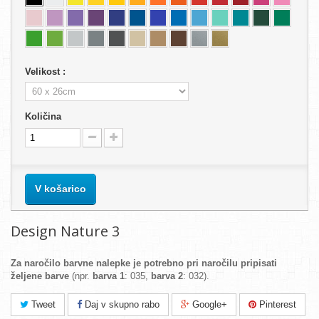
Velikost :
Količina
V košarico
Design Nature 3
Za naročilo barvne nalepke je potrebno pri naročilu pripisati
željene barve
(npr.
barva 1
: 035,
barva 2
: 032).
Tweet
Daj v skupno rabo
Google+
Pinterest