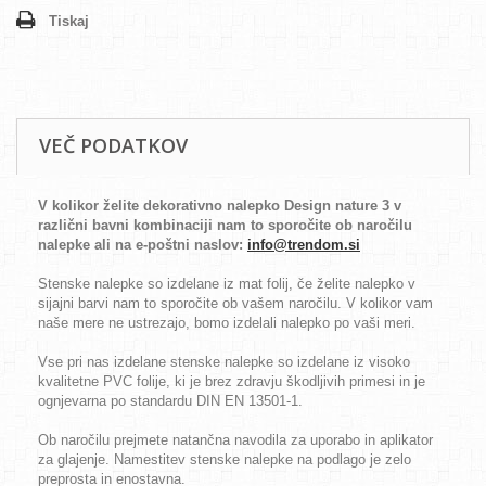
Tiskaj
VEČ PODATKOV
V kolikor želite dekorativno nalepko Design nature 3 v
različni bavni kombinaciji nam to sporočite ob naročilu
nalepke ali na e-poštni naslov:
info@trendom.si
Stenske nalepke so izdelane iz mat folij, če želite nalepko v
sijajni barvi nam to sporočite ob vašem naročilu. V kolikor vam
naše mere ne ustrezajo, bomo izdelali nalepko po vaši meri.
Vse pri nas izdelane stenske nalepke so izdelane iz visoko
kvalitetne PVC folije, ki je brez zdravju škodljivih primesi in je
ognjevarna po standardu DIN EN 13501-1.
Ob naročilu prejmete natančna navodila za uporabo in aplikator
za glajenje. Namestitev stenske nalepke na podlago je zelo
preprosta in enostavna.