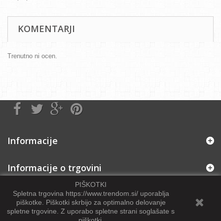
KOMENTARJI
Trenutno ni ocen.
Informacije
Informacije o trgovini
PIŠKOTKI
Spletna trgovina https://www.trendom.si/ uporablja
piškotke. Piškotki skrbijo za optimalno delovanje
spletne trgovine
.
Z uporabo spletne strani soglašate s
piškotki.