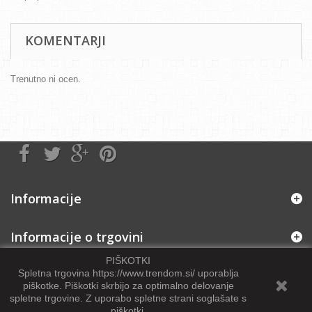
KOMENTARJI
Trenutno ni ocen.
Informacije
Informacije o trgovini
PIŠKOTKI
Spletna trgovina https://www.trendom.si/ uporablja
piškotke. Piškotki skrbijo za optimalno delovanje
spletne trgovine
.
Z uporabo spletne strani soglašate s
piškotki.