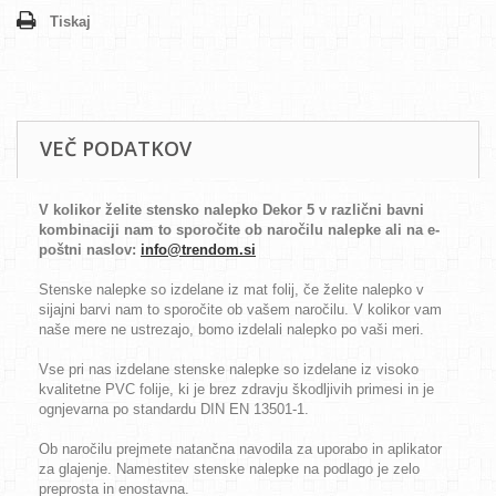
Tiskaj
VEČ PODATKOV
V kolikor želite stensko nalepko Dekor 5 v različni bavni
kombinaciji nam to sporočite ob naročilu nalepke ali na e-
poštni naslov:
info@trendom.si
Stenske nalepke so izdelane iz mat folij, če želite nalepko v
sijajni barvi nam to sporočite ob vašem naročilu. V kolikor vam
naše mere ne ustrezajo, bomo izdelali nalepko po vaši meri.
Vse pri nas izdelane stenske nalepke so izdelane iz visoko
kvalitetne PVC folije, ki je brez zdravju škodljivih primesi in je
ognjevarna po standardu DIN EN 13501-1.
Ob naročilu prejmete natančna navodila za uporabo in aplikator
za glajenje. Namestitev stenske nalepke na podlago je zelo
preprosta in enostavna.