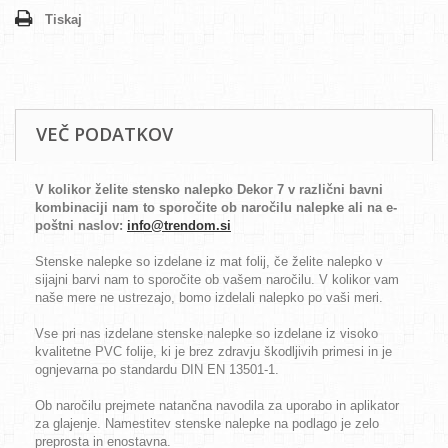
Tiskaj
VEČ PODATKOV
V kolikor želite stensko nalepko Dekor 7 v različni bavni
kombinaciji nam to sporočite ob naročilu nalepke ali na e-
poštni naslov:
info@trendom.si
Stenske nalepke so izdelane iz mat folij, če želite nalepko v
sijajni barvi nam to sporočite ob vašem naročilu. V kolikor vam
naše mere ne ustrezajo, bomo izdelali nalepko po vaši meri.
Vse pri nas izdelane stenske nalepke so izdelane iz visoko
kvalitetne PVC folije, ki je brez zdravju škodljivih primesi in je
ognjevarna po standardu DIN EN 13501-1.
Ob naročilu prejmete natančna navodila za uporabo in aplikator
za glajenje. Namestitev stenske nalepke na podlago je zelo
preprosta in enostavna.