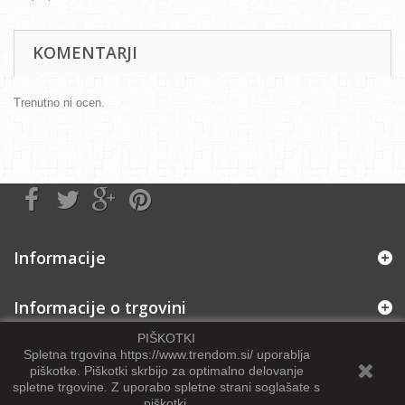
KOMENTARJI
Trenutno ni ocen.
Informacije
Informacije o trgovini
PIŠKOTKI
Spletna trgovina https://www.trendom.si/ uporablja
piškotke. Piškotki skrbijo za optimalno delovanje
spletne trgovine
.
Z uporabo spletne strani soglašate s
piškotki.