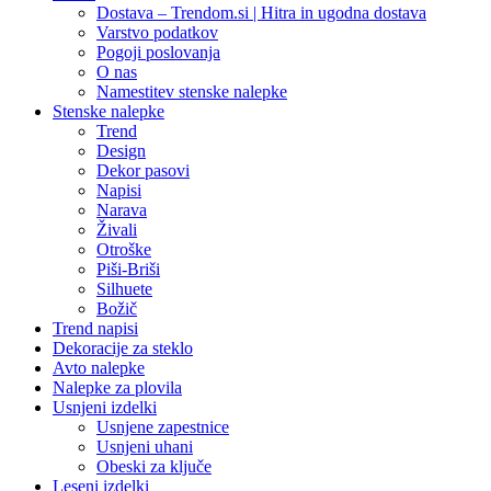
Dostava – Trendom.si | Hitra in ugodna dostava
Varstvo podatkov
Pogoji poslovanja
O nas
Namestitev stenske nalepke
Stenske nalepke
Trend
Design
Dekor pasovi
Napisi
Narava
Živali
Otroške
Piši-Briši
Silhuete
Božič
Trend napisi
Dekoracije za steklo
Avto nalepke
Nalepke za plovila
Usnjeni izdelki
Usnjene zapestnice
Usnjeni uhani
Obeski za ključe
Leseni izdelki