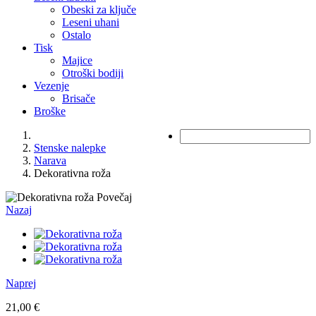
Obeski za ključe
Leseni uhani
Ostalo
Tisk
Majice
Otroški bodiji
Vezenje
Brisače
Broške
Stenske nalepke
Narava
Dekorativna roža
Povečaj
Nazaj
Naprej
21,00 €