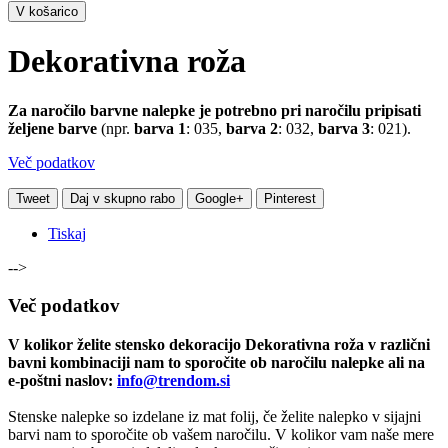
V košarico
Dekorativna roža
Za naročilo barvne nalepke je potrebno pri naročilu pripisati
željene barve
(npr.
barva 1
: 035,
barva 2
: 032,
barva 3
: 021).
Več podatkov
Tweet
Daj v skupno rabo
Google+
Pinterest
Tiskaj
-->
Več podatkov
V kolikor želite stensko dekoracijo Dekorativna roža v različni
bavni kombinaciji nam to sporočite ob naročilu nalepke ali na
e-poštni naslov:
info@trendom.si
Stenske nalepke so izdelane iz mat folij, če želite nalepko v sijajni
barvi nam to sporočite ob vašem naročilu. V kolikor vam naše mere