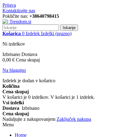
Prijava
Kontaktirajte nas
Pokličite nas:
+38640798415
Iskanje
Košarica
0
Izdelek
Izdelki
(prazno)
Ni izdelkov
Izbrisano
Dostava
0,00 €
Cena skupaj
Na blagajno
Izdelek je dodan v košarico
Količina
Cena skupaj
V košarici je
0
izdelkov.
V košarici je 1 izdelek.
Vsi izdelki
Dostava
Izbrisano
Cena skupaj
Nadaljujte z nakupovanjem
Zaključek nakupa
Menu
Home