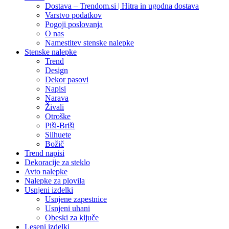
Dostava – Trendom.si | Hitra in ugodna dostava
Varstvo podatkov
Pogoji poslovanja
O nas
Namestitev stenske nalepke
Stenske nalepke
Trend
Design
Dekor pasovi
Napisi
Narava
Živali
Otroške
Piši-Briši
Silhuete
Božič
Trend napisi
Dekoracije za steklo
Avto nalepke
Nalepke za plovila
Usnjeni izdelki
Usnjene zapestnice
Usnjeni uhani
Obeski za ključe
Leseni izdelki