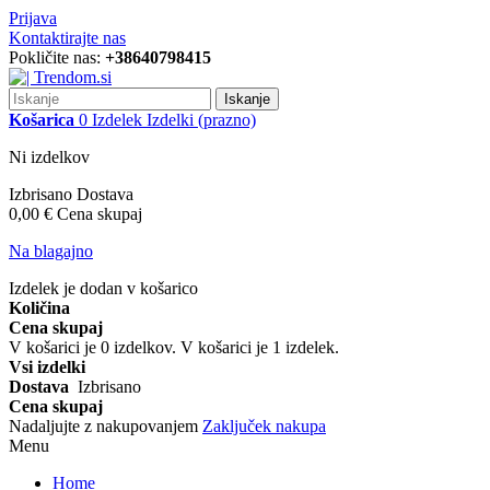
Prijava
Kontaktirajte nas
Pokličite nas:
+38640798415
Iskanje
Košarica
0
Izdelek
Izdelki
(prazno)
Ni izdelkov
Izbrisano
Dostava
0,00 €
Cena skupaj
Na blagajno
Izdelek je dodan v košarico
Količina
Cena skupaj
V košarici je
0
izdelkov.
V košarici je 1 izdelek.
Vsi izdelki
Dostava
Izbrisano
Cena skupaj
Nadaljujte z nakupovanjem
Zaključek nakupa
Menu
Home