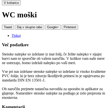
V košarico
WC moški
Tweet
Daj v skupno rabo
Google+
Pinterest
Tiskaj
Več podatkov
Stenske nalepke so izdelane iz mat folij, če želite nalepko v sijajni
barvi nam to sporočite ob vašem naročilu. V kolikor vam naše mere
ne ustrezajo, bomo izdelali nalepko po vaši meri.
Vse pri nas izdelane stenske nalepke so izdelane iz visoko kvalitetne
PVC folije, ki je brez zdravju škodljivih primesi in je ognjevarna po
standardu DIN EN 13501-1.
Ob naročilu prejmete natančna navodila za uporabo in aplikator za
glajenje. Namestitev stenske nalepke na podlago je zelo preprosta in
enostavna.
Komentarji