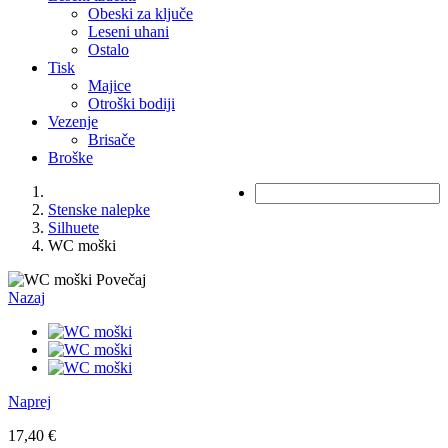
Obeski za ključe
Leseni uhani
Ostalo
Tisk
Majice
Otroški bodiji
Vezenje
Brisače
Broške
Stenske nalepke
Silhuete
WC moški
Povečaj
Nazaj
Naprej
17,40 €