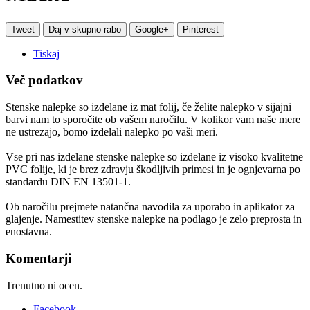
Tweet
Daj v skupno rabo
Google+
Pinterest
Tiskaj
Več podatkov
Stenske nalepke so izdelane iz mat folij, če želite nalepko v sijajni
barvi nam to sporočite ob vašem naročilu. V kolikor vam naše mere
ne ustrezajo, bomo izdelali nalepko po vaši meri.
Vse pri nas izdelane stenske nalepke so izdelane iz visoko kvalitetne
PVC folije, ki je brez zdravju škodljivih primesi in je ognjevarna po
standardu DIN EN 13501-1.
Ob naročilu prejmete natančna navodila za uporabo in aplikator za
glajenje. Namestitev stenske nalepke na podlago je zelo preprosta in
enostavna.
Komentarji
Trenutno ni ocen.
Facebook