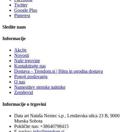
Twitter
Google Plus
Pinterest
Sledite nam
Informacije
Akcije
Novosti
Naše trgovine
Kontaktirajte nas
Dostava – Trendom.si | Hitra in ugodna dostava
Pogoji poslovanja
O nas
Namestitev stenske nalepke
Zemljevid
Informacije o trgovini
Data art Nataša Nemec s.p , Lendavska ulica 23 B, 9000
Murska Sobota
Pokličite nas:
+38640798415
E-naslov:
info@trendom.si