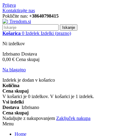
Prijava
Kontaktirajte nas
Pokličite nas:
+38640798415
Iskanje
Košarica
0
Izdelek
Izdelki
(prazno)
Ni izdelkov
Izbrisano
Dostava
0,00 €
Cena skupaj
Na blagajno
Izdelek je dodan v košarico
Količina
Cena skupaj
V košarici je
0
izdelkov.
V košarici je 1 izdelek.
Vsi izdelki
Dostava
Izbrisano
Cena skupaj
Nadaljujte z nakupovanjem
Zaključek nakupa
Menu
Home