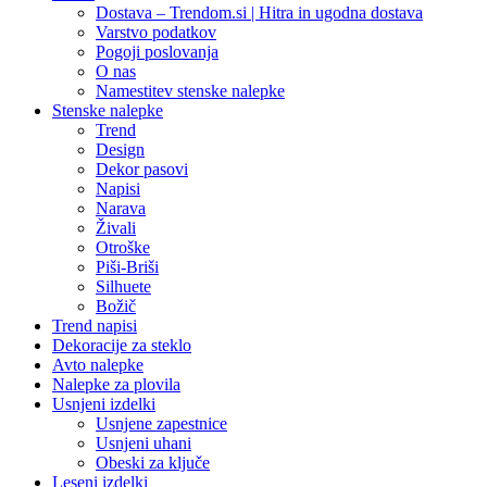
Dostava – Trendom.si | Hitra in ugodna dostava
Varstvo podatkov
Pogoji poslovanja
O nas
Namestitev stenske nalepke
Stenske nalepke
Trend
Design
Dekor pasovi
Napisi
Narava
Živali
Otroške
Piši-Briši
Silhuete
Božič
Trend napisi
Dekoracije za steklo
Avto nalepke
Nalepke za plovila
Usnjeni izdelki
Usnjene zapestnice
Usnjeni uhani
Obeski za ključe
Leseni izdelki