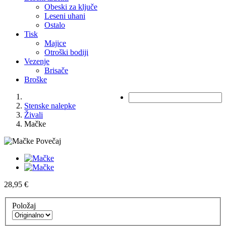
Obeski za ključe
Leseni uhani
Ostalo
Tisk
Majice
Otroški bodiji
Vezenje
Brisače
Broške
Stenske nalepke
Živali
Mačke
Povečaj
28,95 €
Položaj